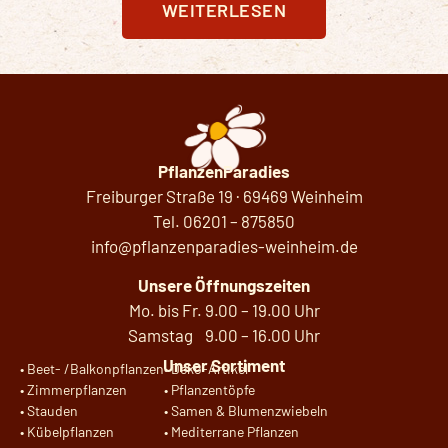
WEITERLESEN
PflanzenParadies
Freiburger Straße 19 · 69469 Weinheim
Tel.
06201 – 875850
info@pflanzenparadies-weinheim.de
Unsere Öffnungszeiten
Mo. bis Fr. 9.00 – 19.00 Uhr
Samstag 9.00 – 16.00 Uhr
Unser Sortiment
•
Beet- /Balkonpflanzen
•
Deko-Artikel
•
Zimmerpflanzen
•
Pflanzentöpfe
•
Stauden
•
Samen & Blumenzwiebeln
•
Kübelpflanzen
•
Mediterrane Pflanzen