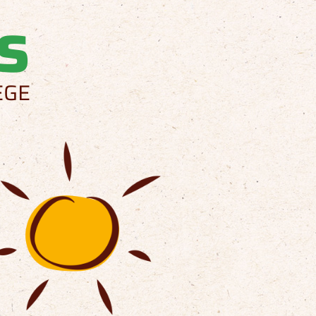
s
EGE