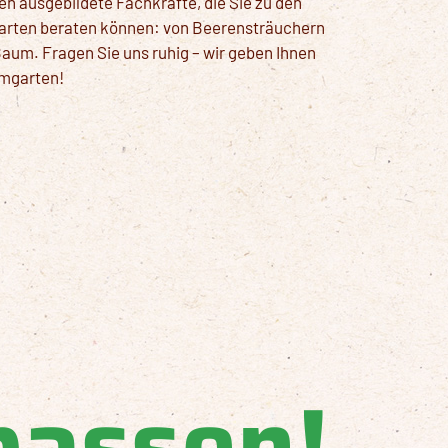
n ausgebildete Fachkräfte, die Sie zu den
narten beraten können: von Beerensträuchern
aum. Fragen Sie uns ruhig – wir geben Ihnen
umgarten!
passen!