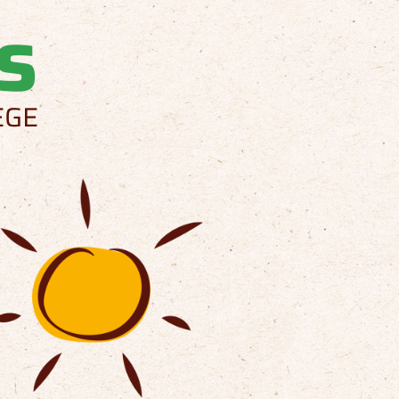
s
EGE