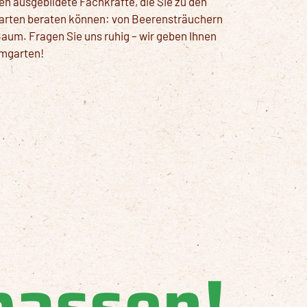
n ausgebildete Fachkräfte, die Sie zu den
narten beraten können: von Beerensträuchern
aum. Fragen Sie uns ruhig – wir geben Ihnen
umgarten!
passen!