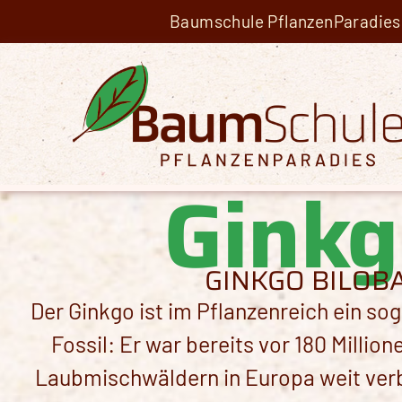
Baumschule PflanzenParadies 
Ginkg
GINKGO BILOB
Der Ginkgo ist im Pflanzenreich ein s
Fossil: Er war bereits vor 180 Millio
Laubmischwäldern in Europa weit verbr