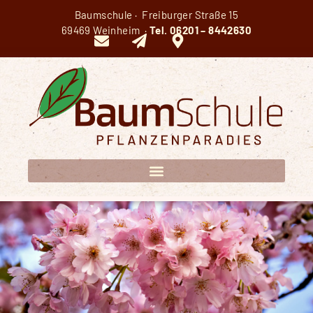
Baumschule · Freiburger Straße 15
69469 Weinheim ·
Tel.
06201 – 8442630