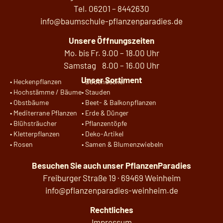
Tel.
06201 –
8442630
info@baumschule-pflanzenparadies.de
Unsere Öffnungszeiten
Mo. bis Fr. 9.00 – 18.00 Uhr
Samstag 8.00 – 16.00 Uhr
Unser Sortiment
•
Heckenpflanzen
•
Bodendecker
•
Hochstämme / Bäume
•
Stauden
•
Obstbäume
•
Beet- & Balkonpflanzen
•
Mediterrane Pflanzen
•
Erde & Dünger
•
Blühsträucher
•
Pflanzentöpfe
•
Kletterpflanzen
•
Deko-Artikel
•
Rosen
•
Samen & Blumenzwiebeln
Besuchen Sie auch unser
PflanzenParadies
Freiburger Straße 19 · 69469 Weinheim
info@pflanzenparadies-weinheim.de
Rechtliches
Impressum