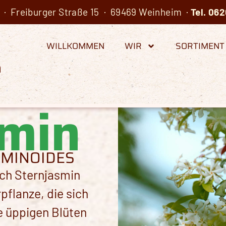
· Freiburger Straße 15 · 69469 Weinheim ·
Tel.
062
WILLKOMMEN
WIR
SORTIMENT
min
MINOIDES
uch
Sternjasmin
pflanze, die sich
e üppigen Blüten