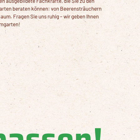
n ausgebildete Fachkräfte, die Sie zu den
narten beraten können: von Beerensträuchern
aum. Fragen Sie uns ruhig – wir geben Ihnen
umgarten!
passen!