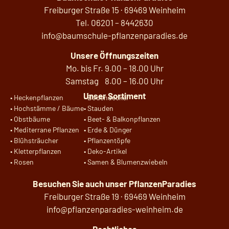
Freiburger Straße 15 · 69469 Weinheim
Tel.
06201 –
8442630
info@baumschule-pflanzenparadies.de
Unsere Öffnungszeiten
Mo. bis Fr. 9.00 – 18.00 Uhr
Samstag 8.00 – 16.00 Uhr
Unser Sortiment
•
Heckenpflanzen
•
Bodendecker
•
Hochstämme / Bäume
•
Stauden
•
Obstbäume
•
Beet- & Balkonpflanzen
•
Mediterrane Pflanzen
•
Erde & Dünger
•
Blühsträucher
•
Pflanzentöpfe
•
Kletterpflanzen
•
Deko-Artikel
•
Rosen
•
Samen & Blumenzwiebeln
Besuchen Sie auch unser
PflanzenParadies
Freiburger Straße 19 · 69469 Weinheim
info@pflanzenparadies-weinheim.de