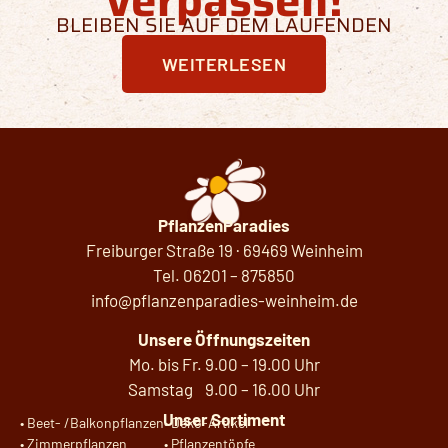
verpassen!
BLEIBEN SIE AUF DEM LAUFENDEN
WEITERLESEN
PflanzenParadies
Freiburger Straße 19 · 69469 Weinheim
Tel.
06201 – 875850
info@pflanzenparadies-weinheim.de
Unsere Öffnungszeiten
Mo. bis Fr. 9.00 – 19.00 Uhr
Samstag 9.00 – 16.00 Uhr
Unser Sortiment
•
Beet- /Balkonpflanzen
•
Deko-Artikel
•
Zimmerpflanzen
•
Pflanzentöpfe