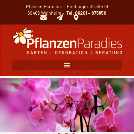
PflanzenParadies · Freiburger Straße 19
69469 Weinheim ·
Tel.
06201 – 875850