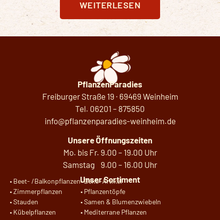
WEITERLESEN
PflanzenParadies
Freiburger Straße 19 · 69469 Weinheim
Tel.
06201 – 875850
info@pflanzenparadies-weinheim.de
Unsere Öffnungszeiten
Mo. bis Fr. 9.00 – 19.00 Uhr
Samstag 9.00 – 16.00 Uhr
Unser Sortiment
•
Beet- /Balkonpflanzen
•
Deko-Artikel
•
Zimmerpflanzen
•
Pflanzentöpfe
•
Stauden
•
Samen & Blumenzwiebeln
•
Kübelpflanzen
•
Mediterrane Pflanzen