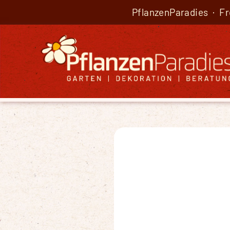
PflanzenParadies · F