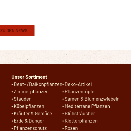
 ZU DEN NEWS
Unser Sortiment
•
Beet- /Balkonpflanzen
•
Deko-Artikel
•
Zimmerpflanzen
•
Pflanzentöpfe
•
Stauden
•
Samen & Blumenzwiebeln
•
Kübelpflanzen
•
Mediterrane Pflanzen
•
Kräuter & Gemüse
•
Blühsträucher
•
Erde & Dünger
•
Kletterplfanzen
•
Pflanzenschutz
•
Rosen