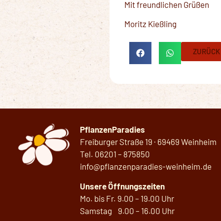
Mit freundlichen Grüßen
Moritz Kießling
ZURÜCK
PflanzenParadies
Freiburger Straße 19 · 69469 Weinheim
Tel.
06201 – 875850
info@pflanzenparadies-weinheim.de
Unsere Öffnungszeiten
Mo. bis Fr. 9.00 – 19.00 Uhr
Samstag 9.00 – 16.00 Uhr